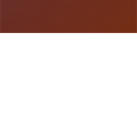
游戏详情
产品详情
《刀剑江湖路》是一款武侠RPG，传统武侠剧情混合
沙盒内容，体验横版即时战斗。玩家扮演一名寻常少
年，陷入江湖武林的血雨腥风，在纷争中成就侠名，