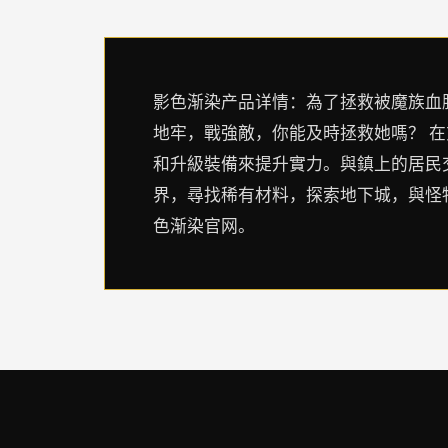
影色渐染产品详情：為了拯救被魔族血
地牢，戰強敵，你能及時拯救她嗎？ 
和升級裝備來提升實力。與鎮上的居民
界，尋找稀有材料，探索地下城，與怪
色渐染官网。