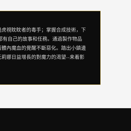
邊虎視眈眈者的毒手；掌握合成技術，下
都有自己的故事和任務。通過製作物品
著體內魔血的覺醒不斷惡化。踏出小鎮邊
莉娜日益增長的對魔力的渴望--来着影