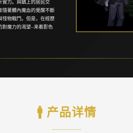
升實力。與鎮上的居民交
會隨著體內魔血的覺醒不斷
與怪物戰鬥。但是，在經歷
對魔力的渴望--来着影色
🚹 产品详情