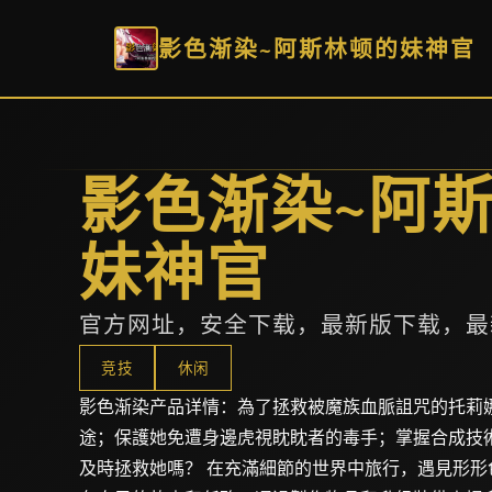
影色渐染~阿斯林顿的妹神官
影色渐染~阿
妹神官
官方网址，安全下载，最新版下载，最
竞技
休闲
影色渐染产品详情：為了拯救被魔族血脈詛咒的托莉
途；保護她免遭身邊虎視眈眈者的毒手；掌握合成技
及時拯救她嗎？ 在充滿細節的世界中旅行，遇見形形