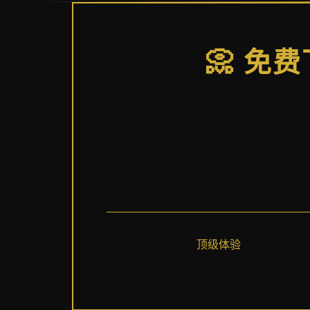
📀 免
顶级体验